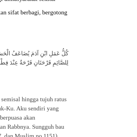
n sifat berbagi, bergotong
كُلُّ عَمَلِ ابْنِ آدَمَ يُضَاعَفُ الْحَسَنَة
لِلصَّائِمِ فَرْحَتَانِ فَرْحَةٌ عِنْدَ فِطْر
semisal hingga tujuh ratus
tuk-Ku. Aku sendiri yang
berpuasa akan
gan Rabbnya. Sungguh bau
27, dan Muslim no 1151)