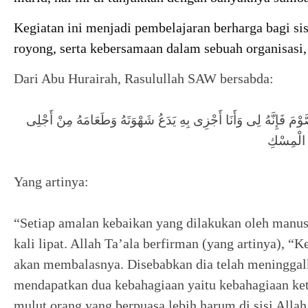
Kegiatan ini menjadi pembelajaran berharga bagi s
royong, serta kebersamaan dalam sebuah organisasi
Dari Abu Hurairah, Rasulullah SAW bersabda:
ْمَ فَإِنَّهُ لِى وَأَنَا أَجْزِى بِهِ يَدَعُ شَهْوَتَهُ وَطَعَامَهُ مِنْ أَجْلِى
ِ الْمِسْكِ
Yang artinya:
“Setiap amalan kebaikan yang dilakukan oleh manusi
kali lipat. Allah Ta’ala berfirman (yang artinya), 
akan membalasnya. Disebabkan dia telah meninggal
mendapatkan dua kebahagiaan yaitu kebahagiaan ke
mulut orang yang berpuasa lebih harum di sisi Alla