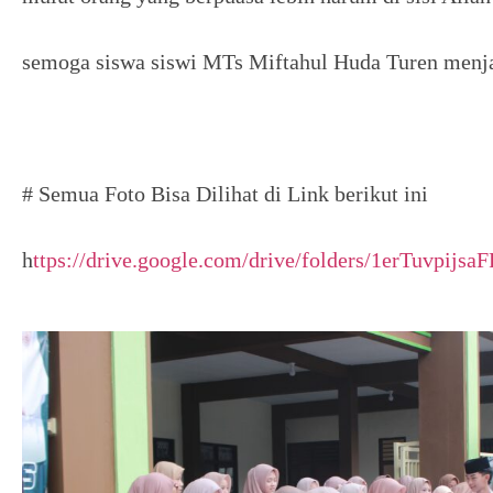
semoga siswa siswi MTs Miftahul Huda Turen menja
# Semua Foto Bisa Dilihat di Link berikut ini
h
ttps://drive.google.com/drive/folders/1erTuvp