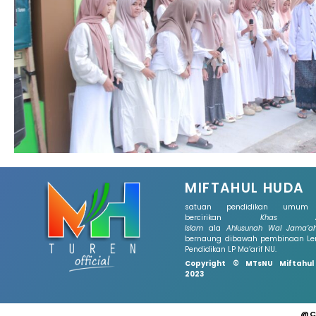
MIFTAHUL HUDA
satuan pendidikan umum
bercirikan
Khas A
Islam
ala
Ahlusunah Wal Jama’a
bernaung dibawah pembinaan L
Pendidikan LP Ma’arif NU.
Copyright © MTsNU Miftahu
2023
@C