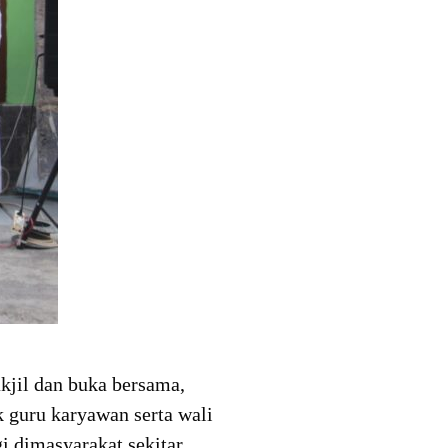
jil dan buka bersama,
k guru karyawan serta wali
i dimasyarakat sekitar