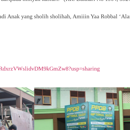
di Anak yang sholih sholihah, Amiiin Yaa Robbal ‘Al
ijsaFRdxrzVWslidvDM9kGmZw8?usp=sharing