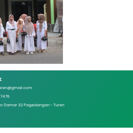
k
uren@gmail.com
27476
yor Damar 32 Pagedangan - Turen