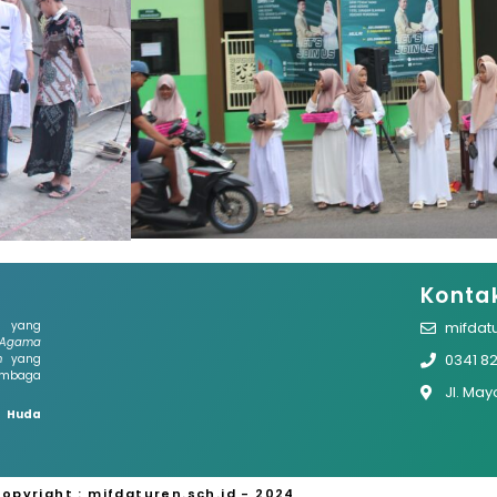
Konta
 yang
mifdat
gama
0341 8
h
yang
embaga
Jl. Ma
l Huda
opyright : mifdaturen.sch.id - 2024