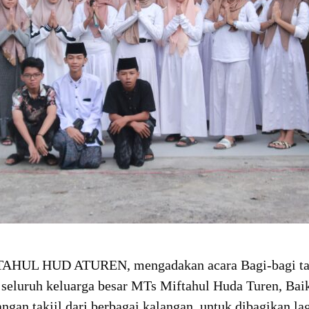
TAHUL HUD ATUREN, mengadakan acara Bagi-bagi tak
 seluruh keluarga besar MTs Miftahul Huda Turen, Bai
gan takjil dari berbagai kalangan, untuk dibagikan lag